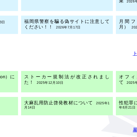
果
2026
福岡県警察を騙る偽サイトに注意して
月間フ
23日
ください！！
月）
2026年7月17日
20
生成ＡＩチャットボットの導入及び利
6年7月1日
用方法について
2026年6月17日
on）に
ストーカー規制法が改正されまし
オフィ
た！
て
2025年12月10日
2025
大麻乱用防止啓発教材について
性犯罪
2025年1
日
月14日
年8月21日
福岡県内の自転車指導啓発重点地区・
安全運
路線について
日
2022年5月11日