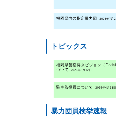
福岡県内の指定暴力団
2026年7月
音楽隊の演奏風景（６月）
202
トピックス
福岡県警察将来ビジョン（F-visi
ついて
2026年3月12日
駐車監視員について
2025年4月11
民間通訳人募集
暴力団員検挙速報
2023年5月24日