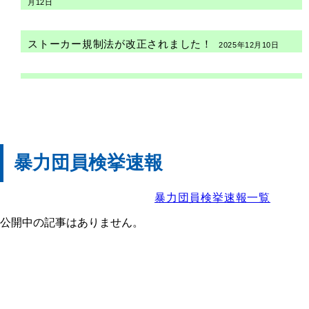
月12日
音楽隊の演奏風景（６月）
2026年7月1日
ストーカー規制法が改正されました！
2025年12月10日
生成ＡＩチャットボットの導入及び利用方法につい
て
2026年6月17日
オフィスカジュアルの導入について
2025年10月17日
駐車監視員について
2025年4月11日
暴力団員検挙速報
大麻乱用防止啓発教材について
2025年1月14日
暴力団員検挙速報一覧
性犯罪に関する法改正等について
2023年8月21日
公開中の記事はありません。
民間通訳人募集
2023年5月24日
福岡県内の自転車指導啓発重点地区・路線につい