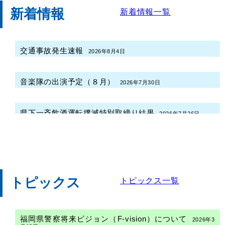
新着情報
新着情報一覧
交通事故発生速報
2026年8月4日
音楽隊の出演予定（８月）
2026年7月30日
県下一斉飲酒運転撲滅特別取締り結果
2026年7月26日
福岡県内の指定暴力団
2026年7月23日
福岡県警察を騙る偽サイトに注意してくださ
トピックス
トピックス一覧
い！！
2026年7月17日
月間フォトニュース（令和８年6月）
2026年7月2日
福岡県警察将来ビジョン（F-vision）について
2026年3