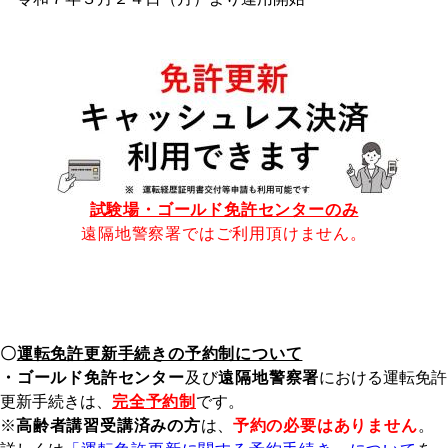
試験場・ゴールド免許センターのみ
遠隔地警察署ではご利用頂けません。
〇
運転免許更新手続きの予約制について
・ゴールド免許センター
及び
遠隔地警察署
における運転免許
更新手続きは、
完全予約制
です。
※
高齢者講習受講済みの方
は、
予約の必要はありません
。