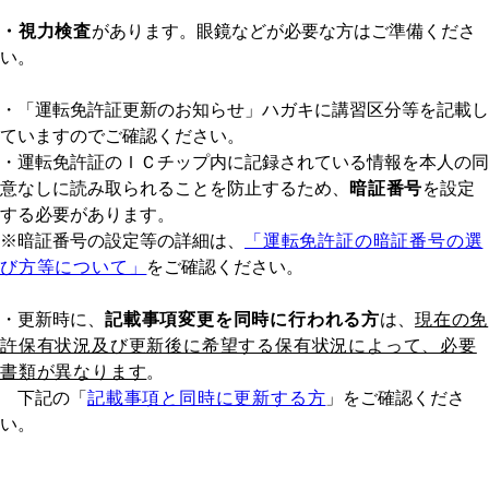
・視力検査
があります。眼鏡などが必要な方はご準備くださ
い。
・「運転免許証更新のお知らせ」ハガキに講習区分等を記載し
ていますのでご確認ください。
・運転免許証のＩＣチップ内に記録されている情報を本人の同
意なしに読み取られることを防止するため、
暗証番号
を設定
する必要があります。
※暗証番号の設定等の詳細は、
「運転免許証の暗証番号の選
び方等について」
をご確認ください。
・更新時に、
記載事項変更を同時に行われる方
は、
現在の免
許保有状況及び更新後に希望する保有状況によって、必要
書類が異なります
。
下記の「
記載事項と同時に更新する方
」をご確認くださ
い。