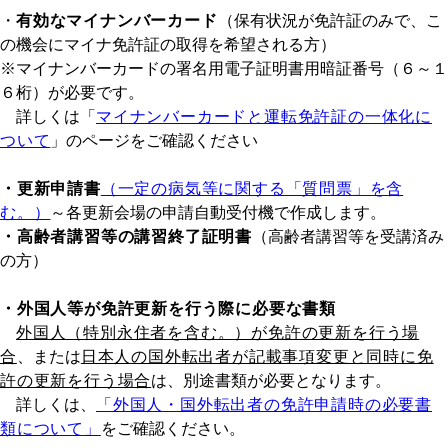
・
有効なマイナンバーカード
（保有状況が免許証のみで、こ
の機会にマイナ免許証の取得を希望される方）
※マイナンバーカードの署名用電子証明書用暗証番号（６～１
６桁）が必要です。
詳しくは「
マイナンバーカードと運転免許証の一体化に
ついて
」のページをご確認ください
・更新申請書
（一定の病気等に関する「質問票」を含
む。）
～各更新会場の申請自動受付機で作成します。
・高齢者講習等の講習終了証明書
（高齢者講習等を受講済み
の方）
・外国人等が免許更新を行う際に必要な書類
外国人（特別永住者を含む。）が免許の更新を行う場
合
、または
日本人の国外転出者が記載事項変更と同時に免
許の更新を行う場合
は、別途書類が必要となります。
詳しくは、
「外国人・国外転出者の免許申請時の必要書
類について」
をご確認ください。