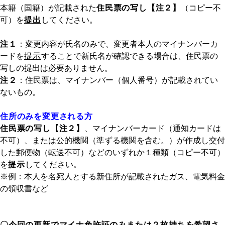
本籍（国籍）が記載された
住民票の写し【注２】
（コピー不
可）を
提出
してください。
注１
：変更内容が氏名のみで、変更者本人のマイナンバーカ
ードを
提示
することで新氏名が確認できる場合は、住民票の
写しの提出は必要ありません。
注２
：住民票は、マイナンバー（個人番号）が記載されてい
ないもの。
住所のみを変更される方
住民票の写し【注２】
、マイナンバーカード（通知カードは
不可）、または公的機関（準ずる機関を含む。）が作成し交付
した郵便物（転送不可）などのいずれか１種類（コピー不可）
を
提示
してください。
※例：本人を名宛人とする新住所が記載されたガス、電気料金
の領収書など
〇今回の更新でマイナ免許証のみまたは２枚持ちを希望さ