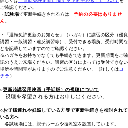
詳しくは
「運転免許更新に関する予約手続き」について
を
ご確認ください。
・
試験場
で更新手続きされる方は、
予約の必要はありませ
ん
。
・「運転免許更新のお知らせ」（ハガキ）に講習の区分（優良
講習・一般講習・違反講習等）、受付できる場所、受付時間な
どを記載していますのでご確認ください。
※ハガキをお持ちでなくても手続きできます。更新期間をご確
認のうえご来場ください。講習の区分によっては受付できない
場所や時間帯がありますのでご注意ください。（詳しくは
コ
チラ
）
○
更新時講習用映画（手話版）の視聴について
視聴を希望される方はお申し出ください。
○お子様連れや妊娠している方等で更新手続きを検討されて
いる方へ
各試験場には、親子ルームや授乳室を設置しています。