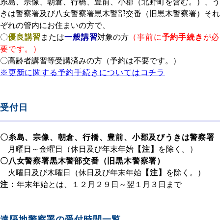
糸島、宗像、朝倉、行橋、豊前、小郡（北野町を含む。）、う
きは警察署及び八女警察署黒木警部交番（旧黒木警察署）それ
ぞれの管内にお住まいの方で、
〇
優良講習
または
一般講習
対象の方
（
事前に
予約手続き
が必
要です。）
〇高齢者講習等受講済みの方（予約は不要です。）
※更新に関する予約手続きについてはコチラ
受付日
〇糸島、宗像、朝倉、行橋、豊前、小郡及びうきは警察署
月曜日～金曜日（休日及び年末年始
【注】
を除く。）
〇八女警察署黒木警部交番（旧黒木警察署）
火曜日及び木曜日（休日及び年末年始
【注】
を除く。）
注：
年末年始とは、１２月２９日～翌１月３日まで
遠隔地警察署の受付時間一覧