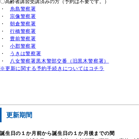
〇高齢者講習受講済みの方（予約は不要です。）
・
糸島警察署
・
宗像警察署
・
朝倉警察署
・
行橋警察署
・
豊前警察署
・
小郡警察署
・
うきは警察署
・
八女警察署黒木警部交番（旧黒木警察署）
※更新に関する予約手続きについてはコチラ
更新期間
誕生日の１か月前から誕生日の１か月後までの間