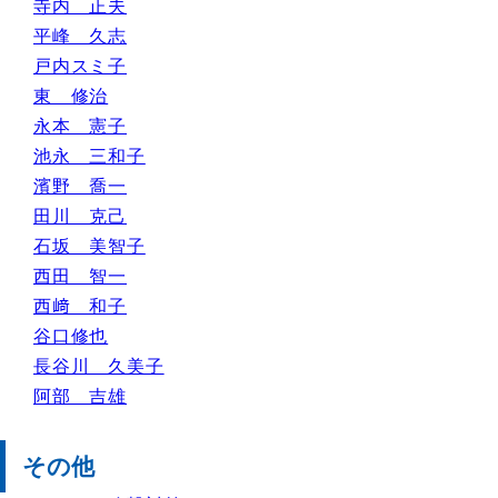
寺内 正夫
平峰 久志
戸内スミ子
東 修治
永本 憲子
池永 三和子
濱野 喬一
田川 克己
石坂 美智子
西田 智一
西﨑 和子
谷口修也
長谷川 久美子
阿部 吉雄
その他