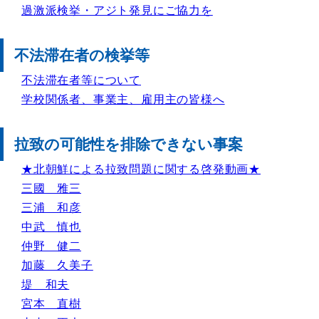
過激派検挙・アジト発見にご協力を
不法滞在者の検挙等
不法滞在者等について
学校関係者、事業主、雇用主の皆様へ
拉致の可能性を排除できない事案
★北朝鮮による拉致問題に関する啓発動画★
三國 雅三
三浦 和彦
中武 慎也
仲野 健二
加藤 久美子
堤 和夫
宮本 直樹