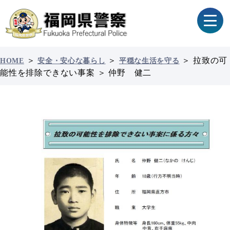
＞
＞
＞
拉致の可
HOME
安全・安心な暮らし
平穏な生活を守る
能性を排除できない事案
＞
仲野 健二