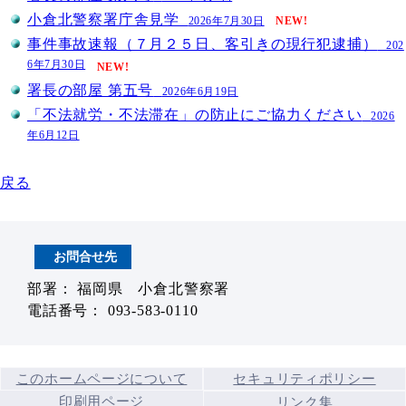
小倉北警察署庁舎見学
2026年7月30日
NEW!
事件事故速報（７月２５日、客引きの現行犯逮捕）
202
6年7月30日
NEW!
署長の部屋 第五号
2026年6月19日
「不法就労・不法滞在」の防止にご協力ください
2026
年6月12日
戻る
お問合せ先
部署： 福岡県 小倉北警察署
電話番号： 093-583-0110
このホームページについて
セキュリティポリシー
印刷用ページ
リンク集