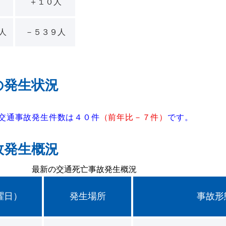
＋１０人
人
－５３９人
の発生状況
交通事故発生件数は４０件
（前年比－７件）
です。
故発生概況
最新の交通死亡事故発生概況
曜日）
発生場所
事故形