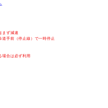
ら
はまず減速
歩道手前（停止線）で一時停止
る場合は必ず利用