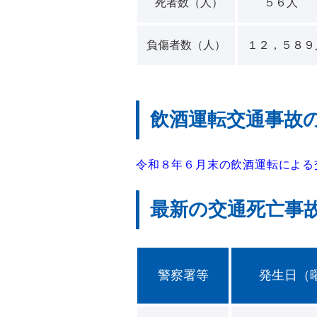
死者数（人）
５６人
負傷者数（人）
１２，５８９
飲酒運転交通事故
令和８年６月末の飲酒運転による
最新の交通死亡事
警察署等
発生日（