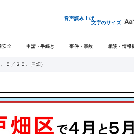
音声読み上げ
文字のサイズ
通安全
申請・手続き
事件・事故
相談・情報
５、５／２５、戸畑）