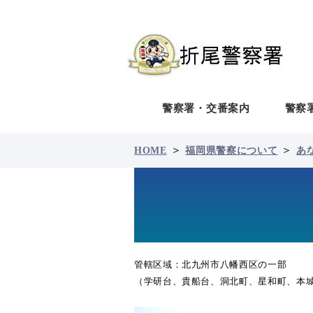
警察署・交番案内
警察
＞
＞
HOME
福岡県警察について
あ
管轄区域：北九州市八幡西区の一部
（学研台、貴船台、洞北町、星和町、本城