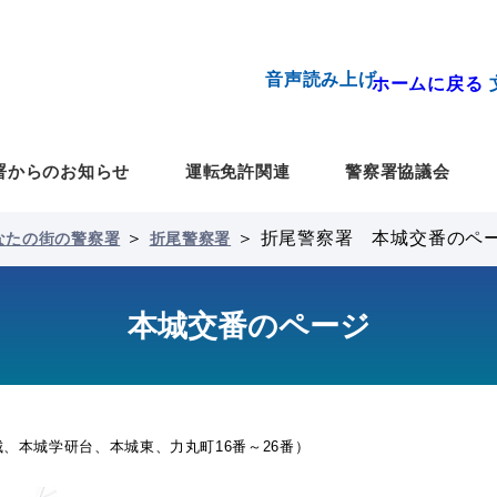
音声読み上げ
ホームに戻る
署からのお知らせ
運転免許関連
警察署協議会
＞
＞
折尾警察署 本城交番のペ
なたの街の警察署
折尾警察署
本城交番のページ
、本城学研台、本城東、力丸町16番～26番）