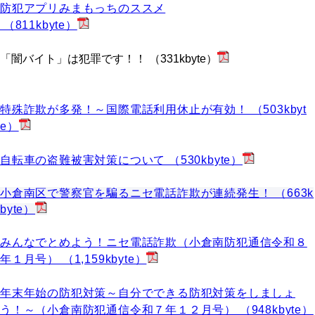
防犯アプリみまもっちのススメ
（811kbyte）
「闇バイト」は犯罪です！！ （331kbyte）
特殊詐欺が多発！～国際電話利用休止が有効！ （503kbyt
e）
自転車の盗難被害対策について （530kbyte）
小倉南区で警察官を騙るニセ電話詐欺が連続発生！ （663k
byte）
みんなでとめよう！ニセ電話詐欺（小倉南防犯通信令和８
年１月号） （1,159kbyte）
年末年始の防犯対策～自分でできる防犯対策をしましょ
う！～（小倉南防犯通信令和７年１２月号） （948kbyte）