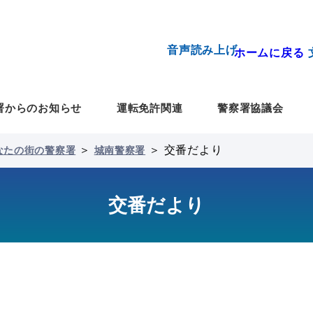
音声読み上げ
ホームに戻る
署からのお知らせ
運転免許関連
警察署協議会
＞
＞
交番だより
なたの街の警察署
城南警察署
交番だより