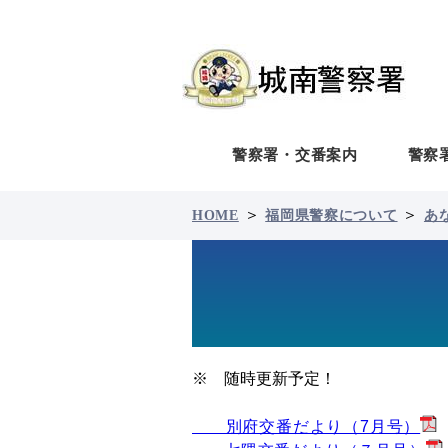
警察署・交番案内
警察
＞
＞
HOME
福岡県警察について
あ
※ 随時更新予定！
別府交番だより（7月号）