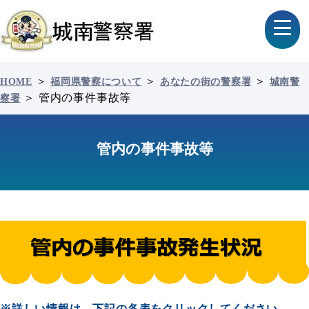
＞
＞
＞
HOME
福岡県警察について
あなたの街の警察署
城南警
＞
管内の事件事故等
察署
管内の事件事故等
※詳しい情報は、下記の各表をクリックしてください
。