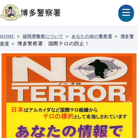
＞
＞
＞
HOME
福岡県警察について
あなたの街の警察署
博多警
＞
博多警察署 国際テロの防止！
察署