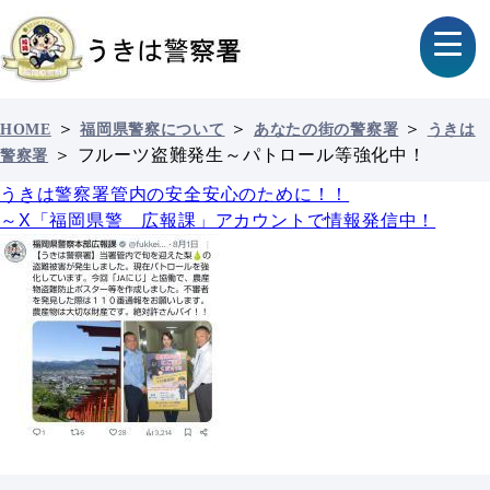
＞
＞
＞
HOME
福岡県警察について
あなたの街の警察署
うきは
＞
フルーツ盗難発生～パトロール等強化中！
警察署
うきは警察署管内の安全安心のために！！
～X「福岡県警 広報課」アカウントで情報発信中！