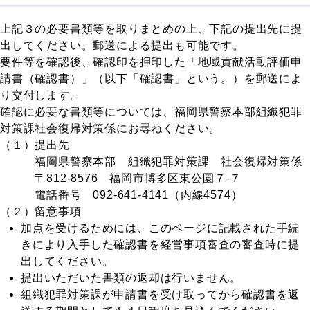
上記３の必要書類等を取りまとめの上、下記の提出先に提
出してください。郵送による提出も可能です。
要件等を確認後、確認印を押印した「地域貢献活動評価申
請書（確認書）」（以下「確認書」という。）を郵送によ
り交付します。
確認に必要な書類等については、福岡県警察本部組織犯罪
対策課社会復帰対策係にお尋ねください。
（１）提出先
福岡県警察本部 組織犯罪対策課 社会復帰対策係
〒812-8576 福岡市博多区東公園７-７
電話番号 092-641-4141（内線4574）
（２）留意事項
加点を受けるためには、このページに記載された手続
きにより入手した確認書を経営事項審査の審査時に提
出してください。
提出いただいた書類の返却は行いません。
組織犯罪対策課が申請書を受け取ってから確認書を返