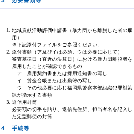
３ 必要書類等
地域貢献活動評価申請書（暴力団から離脱した者の雇
用）
※下記添付ファイルをご参照ください。
添付書類（ア及びイは必須、ウは必要に応じて）
審査基準日（直近の決算日）における暴力団離脱者を
雇用したことが確認できるもの
ア 雇用契約書または採用通知書の写し
イ 賃金台帳または出勤簿の写し
ウ その他必要に応じ福岡県警察本部組織犯罪対策
課が指示する書類
返信用封筒
必要額の切手を貼り、返信先住所、担当者名を記入し
た定型郵便の封筒
４ 手続等