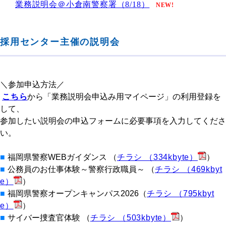
業務説明会＠小倉南警察署（8/18）
NEW!
採用センター主催の説明会
＼参加申込方法／
こちら
から「業務説明会申込み用マイページ」の利用登録を
して、
参加したい説明会の申込フォームに必要事項を入力してくださ
い。
■
福岡県警察WEBガイダンス （
チラシ （334kbyte）
）
■
公務員のお仕事体験～警察行政職員～ （
チラシ （469kbyt
e）
）
■
福岡県警察オープンキャンパス2026（
チラシ （795kbyt
e）
）
■
サイバー捜査官体験 （
チラシ （503kbyte）
）